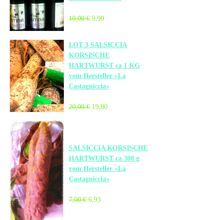
10,00 €
9,90
LOT 3 SALSICCIA
KORSISCHE
HARTWURST ca 1 KG
vom Hersteller «La
Castagniccia»
20,00 €
19,80
SALSICCIA KORSISCHE
HARTWURST ca 300 g
vom Hersteller «La
Castagniccia»
7,00 €
6,93