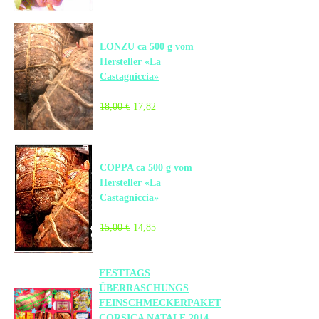
LONZU ca 500 g vom
Hersteller «La
Castagniccia»
18,00 €
17,82
COPPA ca 500 g vom
Hersteller «La
Castagniccia»
15,00 €
14,85
FESTTAGS
ÜBERRASCHUNGS
FEINSCHMECKERPAKET
CORSICA NATALE 2014