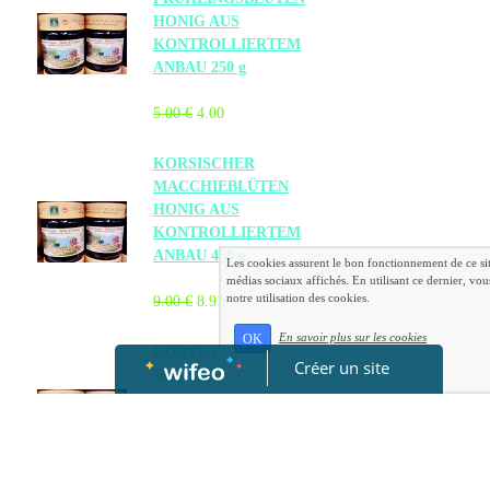
HONIG AUS
KONTROLLIERTEM
ANBAU 250 g
5.00 €
4.00
KORSISCHER
MACCHIEBLÜTEN
HONIG AUS
KONTROLLIERTEM
ANBAU 450 g
Les cookies assurent le bon fonctionnement de ce sit
médias sociaux affichés. En utilisant ce dernier, vou
notre utilisation des cookies.
9.00 €
8.91
En savoir plus sur les cookies
OK
KORSISCHER
Créer un site
MACCHIEBLÜTEN
HONIG AUS
KONTROLLIERTEM
ANBAU 250 g
5.00 €
4.95