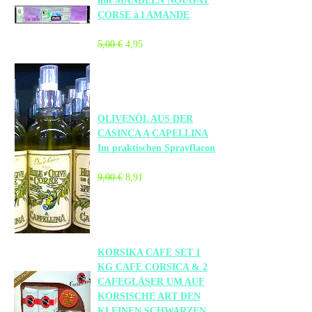
mit MANDELN NOUGAT
CORSE à l AMANDE
5,00 €
4,95
OLIVENÖL AUS DER
CASINCA A CAPELLINA
Im praktischen Sprayflacon
9,00 €
8,91
KORSIKA CAFE SET 1
KG CAFE CORSICA & 2
CAFEGLÄSER UM AUF
KORSISCHE ART DEN
KLEINEN SCHWARZEN