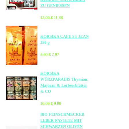
ZU GENIESSEN
12,00 €
11,88
KORSIKA CAFE ST JEAN
250 g
3,00 €
2,97
KORSIKA
WÜRZPARADIS Thymian,
Majoran & Lorbeerblätter
& CO
10,00 €
9,80
BIO FEINSCHMECKER
LEBER-PASTETE MIT
SCHWARZEN OLIVEN