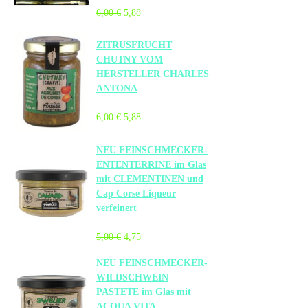
6,00 €
5,88
ZITRUSFRUCHT
CHUTNY VOM
HERSTELLER CHARLES
ANTONA
6,00 €
5,88
NEU FEINSCHMECKER-
ENTENTERRINE im Glas
mit CLEMENTINEN und
Cap Corse Liqueur
verfeinert
5,00 €
4,75
NEU FEINSCHMECKER-
WILDSCHWEIN
PASTETE im Glas mit
ACQUA VITA