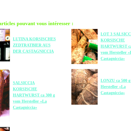
rticles pouvant vous intéresser :
LOT 3 SALSICC
LUTINA KORSISCHES
KORSISCHE
ZEDTRATBIER AUS
HARTWURST ca
DER CASTAGNICCIA
vom Hersteller «
Castagniccia»
LONZU ca 500 g
SALSICCIA
Hersteller «La
KORSISCHE
Castagniccia»
HARTWURST ca 300 g
vom Hersteller «La
Castagniccia»