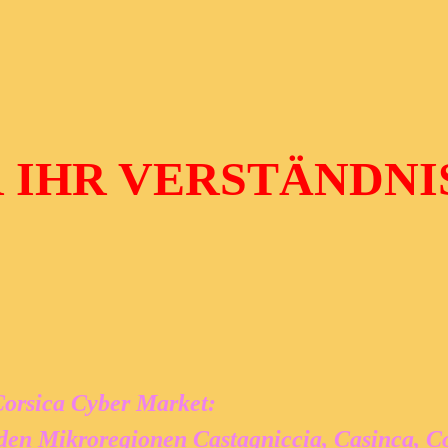
 IHR VERSTÄNDNI
orsica Cyber Market:
 den Mikroregionen Castagniccia, Casinca, C