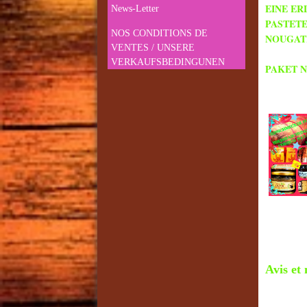
EINE E
News-Letter
PASTETE
NOS CONDITIONS DE
NOUGATR
VENTES / UNSERE
VERKAUFSBEDINGUNEN
PAKET N
Avis et 