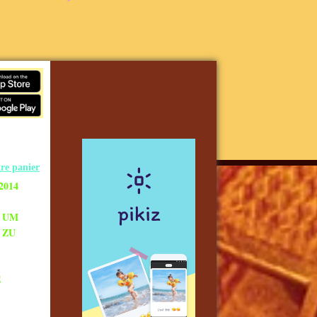
re panier
2014
 UM
 ZU
E