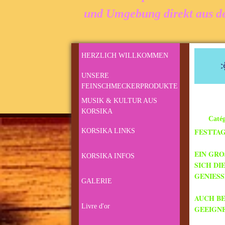
und Umgebung direkt aus der
HERZLICH WILLKOMMEN
UNSERE
FEINSCHMECKERPRODUKTE
MUSIK & KULTUR AUS
KORSIKA
Catég
FESTTA
KORSIKA LINKS
EIN GRO
KORSIKA INFOS
SICH DI
GENIES
GALERIE
AUCH BE
Livre d'or
GEEIGN