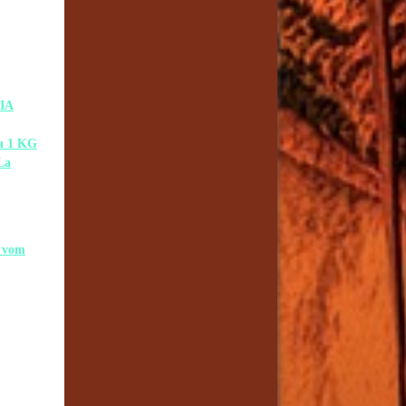
IA
 1 KG
La
 vom